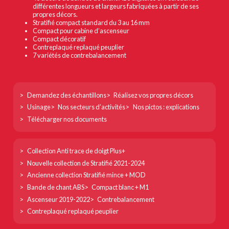
différentes longueurs et largeurs fabriquées à partir de ses
propres décors.
Stratifié compact standard du 3 au 16 mm
Compact pour cabine d’ascenseur
Compact décoratif
Contreplaqué replaqué peuplier
7 variétés de contrebalancement
Footer
Demandez des échantillons
Réalisez vos propres décors
col
Usinage
Nos secteurs d’activités
Nos pictos : explications
1
Télécharger nos documents
Footer
Collection Anti trace de doigt Plus+
col
Nouvelle collection de Stratifié 2021-2024
2
Ancienne collection Stratifié mince + MOD
Bande de chant ABS
Compact blanc + M1
Ascenseur 2019-2022
Contrebalancement
Contreplaqué replaqué peuplier