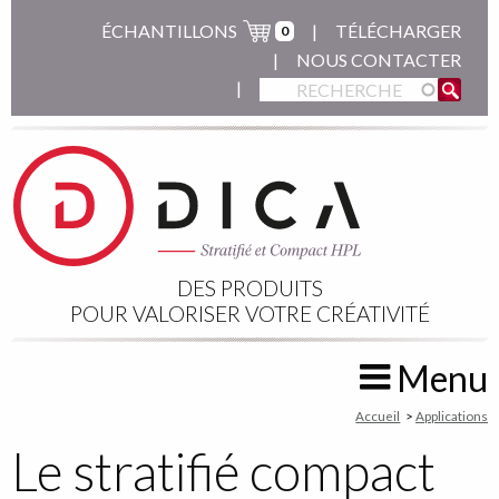
Aller
ÉCHANTILLONS
TÉLÉCHARGER
0
au
NOUS CONTACTER
contenu
principal
DES PRODUITS
POUR VALORISER VOTRE CRÉATIVITÉ
Menu
You
Accueil
Applications
are
Le stratifié compact
here