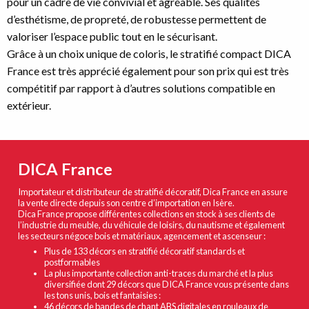
pour un cadre de vie convivial et agréable. Ses qualités
d’esthétisme, de propreté, de robustesse permettent de
valoriser l’espace public tout en le sécurisant.
Grâce à un choix unique de coloris, le stratifié compact DICA
France est très apprécié également pour son prix qui est très
compétitif par rapport à d’autres solutions compatible en
extérieur.
DICA France
Importateur et distributeur de stratifié décoratif, Dica France en assure
la vente directe depuis son centre d’importation en Isère.
Dica France propose différentes collections en stock à ses clients de
l’industrie du meuble, du véhicule de loisirs, du nautisme et également
les secteurs négoce bois et matériaux, agencement et ascenseur :
Plus de 133 décors en stratifié décoratif standards et
postformables
La plus importante collection anti-traces du marché et la plus
diversifiée dont 29 décors que DICA France vous présente dans
les tons unis, bois et fantaisies :
46 décors de bandes de chant ABS digitales en rouleaux de